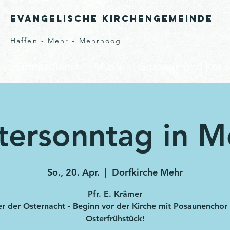
Evangelische Kirchengemeinde
Haffen - Mehr - Mehrhoog
s
Gottesdienst
Musik
Gruppen und Kreis
tersonntag in M
So., 20. Apr.
  |  
Dorfkirche Mehr
Pfr. E. Krämer
er der Osternacht - Beginn vor der Kirche mit Posaunenchor
Osterfrühstück!