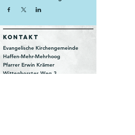
KONTAKT
Evangelische Kirchengemeinde
Haffen-Mehr-Mehrhoog
Pfarrer Erwin Krämer
Wittenhorster Weg 3
46499 Hamminkeln
erwin.kraemer@kirchenkreis-
wesel.net
Impressum