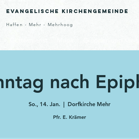
Evangelische Kirchengemeinde
Haffen - Mehr - Mehrhoog
s
Gottesdienst
Musik
Gruppen und Kreis
nntag nach Epip
So., 14. Jan.
  |  
Dorfkirche Mehr
Pfr. E. Krämer