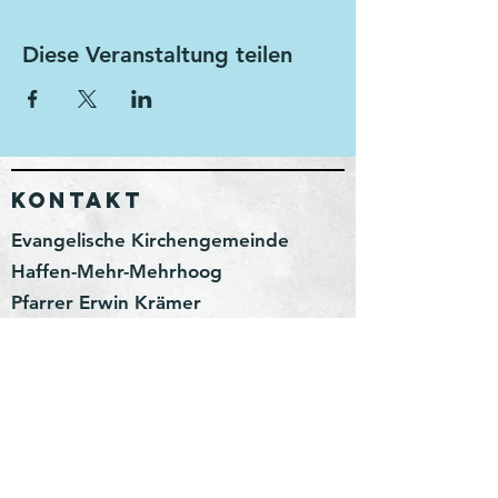
Diese Veranstaltung teilen
KONTAKT
Evangelische Kirchengemeinde
Haffen-Mehr-Mehrhoog
Pfarrer Erwin Krämer
Wittenhorster Weg 3
46499 Hamminkeln
erwin.kraemer@kirchenkreis-
wesel.net