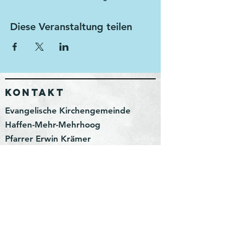
Diese Veranstaltung teilen
KONTAKT
Evangelische Kirchengemeinde
Haffen-Mehr-Mehrhoog
Pfarrer Erwin Krämer
Wittenhorster Weg 3
46499 Hamminkeln
erwin.kraemer@kirchenkreis-
wesel.net