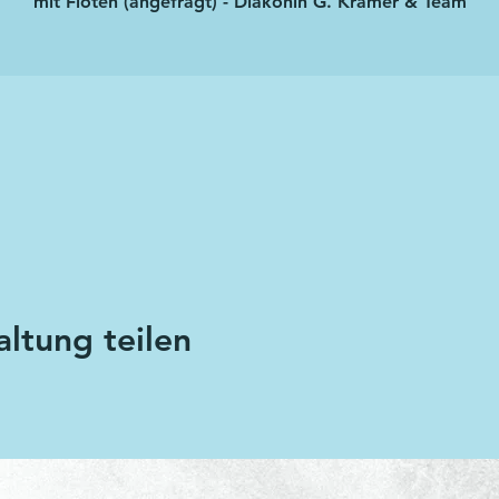
mit Flöten (angefragt) - Diakonin G. Krämer & Team
altung teilen