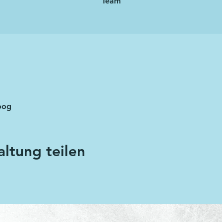
Team
oog
altung teilen