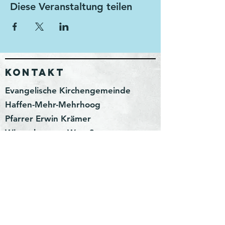
Diese Veranstaltung teilen
KONTAKT
Evangelische Kirchengemeinde
Haffen-Mehr-Mehrhoog
Pfarrer Erwin Krämer
Wittenhorster Weg 3
46499 Hamminkeln
erwin.kraemer@kirchenkreis-
wesel.net
Impressum