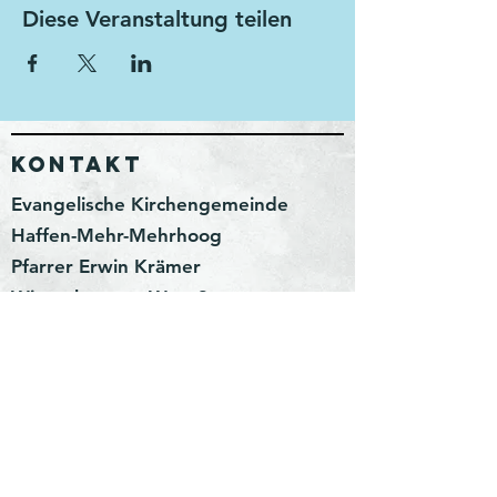
Diese Veranstaltung teilen
KONTAKT
Evangelische Kirchengemeinde
Haffen-Mehr-Mehrhoog
Pfarrer Erwin Krämer
Wittenhorster Weg 3
46499 Hamminkeln
erwin.kraemer@kirchenkreis-
wesel.net
Impressum