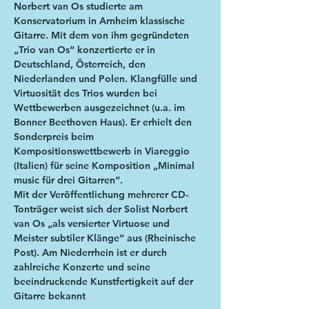
Norbert van Os studierte am 
Konservatorium in Arnheim klassische 
Gitarre. Mit dem von ihm gegründeten 
„Trio van Os“ konzertierte er in 
Deutschland, Österreich, den 
Niederlanden und Polen. Klangfülle und 
Virtuosität des Trios wurden bei 
Wettbewerben ausgezeichnet (u.a. im 
Bonner Beethoven Haus). Er erhielt den 
Sonderpreis beim 
Kompositionswettbewerb in Viareggio 
(Italien) für seine Komposition „Minimal 
music für drei Gitarren“.
Mit der Veröffentlichung mehrerer CD-
Tonträger weist sich der Solist Norbert 
van Os „als versierter Virtuose und 
Meister subtiler Klänge“ aus (Rheinische 
Post). Am Niederrhein ist er durch 
zahlreiche Konzerte und seine 
beeindruckende Kunstfertigkeit auf der 
Gitarre bekannt