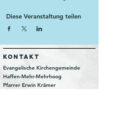
Diese Veranstaltung teilen
KONTAKT
Evangelische Kirchengemeinde
Haffen-Mehr-Mehrhoog
Pfarrer Erwin Krämer
Wittenhorster Weg 3
46499 Hamminkeln
erwin.kraemer@kirchenkreis-
wesel.net